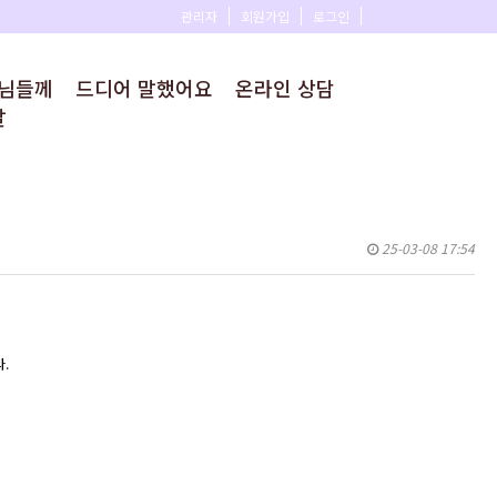
관리자
회원가입
로그인
모님들께
드디어 말했어요
온라인 상담
말
25-03-08 17:54
.