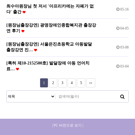
최수아원장님 첫 저서 '아프리카에는 자폐가 없
05-16
다' 출간
[원장님출장강연] 광명장애인종합복지관 출장강
04-05
연 후기
[원장님출장강연] 서울은진초등학교 아동발달
03-08
출장강연 진…
[특허 제10-2152500호] 발달장애 아동 언어치
03-04
료…
1
2
3
4
5
| PC 버전으로 보기 |