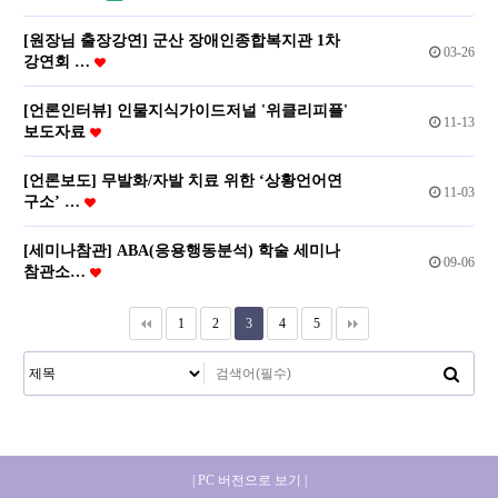
[원장님 출장강연] 군산 장애인종합복지관 1차
03-26
강연회 …
[언론인터뷰] 인물지식가이드저널 '위클리피플'
11-13
보도자료
[언론보도] 무발화/자발 치료 위한 ‘상황언어연
11-03
구소’ …
[세미나참관] ABA(응용행동분석) 학술 세미나
09-06
참관소…
1
2
3
4
5
| PC 버전으로 보기 |